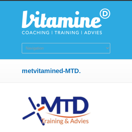
metvitamined-MTD.