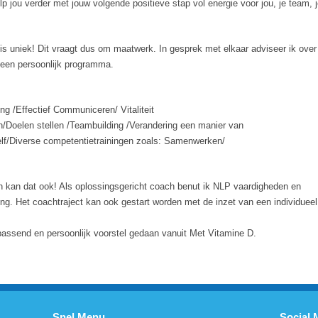
help jou verder met jouw volgende positieve stap vol energie voor jou, je team, 
e is uniek! Dit vraagt dus om maatwerk. In gesprek met elkaar adviseer ik over
 een persoonlijk programma.
ng /Effectief Communiceren/ Vitaliteit
Doelen stellen /Teambuilding /Verandering een manier van
elf/Diverse competentietrainingen zoals: Samenwerken/
n kan dat ook! Als oplossingsgericht coach benut ik NLP vaardigheden en
ing. Het coachtraject kan ook gestart worden met de inzet van een individueel
passend en persoonlijk voorstel gedaan vanuit Met Vitamine D.
Snel Menu
Social 