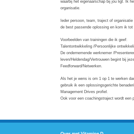
waarbij het eigenaarschap bij jou ligt. Ik 
organisatie.
Ieder persoon, team, traject of organisati
de best passende oplossing en kom ik tot
Voorbeelden van trainingen die ik geef:
Talentontwikkeling /Persoonlijke ontwikkeli
De ondernemende werknemer /Presenteren/
leven/Heldendag/Vertrouwen begint bij jez
Feedforward/Netwerken.
Als het je wens is om 1 op 1 te werken da
gebruik ik een oplossingsgerichte benader
Management Drives profiel.
Ook voor een coachingstraject wordt een 
Over met Vitamine D